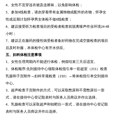
、
女性不宜穿连衣裙及连裤袜，以免影响体检；
4
、
参加
线检查，请勿穿着带有金属饰物或配件的衣物，怀孕女
5
X
性或近期计划怀孕男女体检不做
线检查；
X
、
建议接受听力检查项目的受检者检查前脱离噪声作业环境
6
24-48
小时；
、
建议正在服药的慢性病受检者备好药物在完成空腹检查的项目
7
后及时补服，本体检中心有开水供应
。
五、妇科体检注意事项
、女性生理周期内不能进行体检，例假结束三天后适宜。
1
、体检顺序
先到
接待中心
领取体检指引单一彩超室
（
）
检查
2
:
211
乳腺和子宫附件
→妇科常规检查
（
）
→将体检指引单
交到接待
210
中心
。
、超声检查子宫附件的方式，可以采取憋尿和不需憋尿任一形
3
式，请在
接待中心
登记取表时与
医务
人员商议并作出选择。
、乳腺检查可以采取超声和钼靶任一形式，请在
接待中心
登记取
4
表时与
医务
人员商议并作出选择。