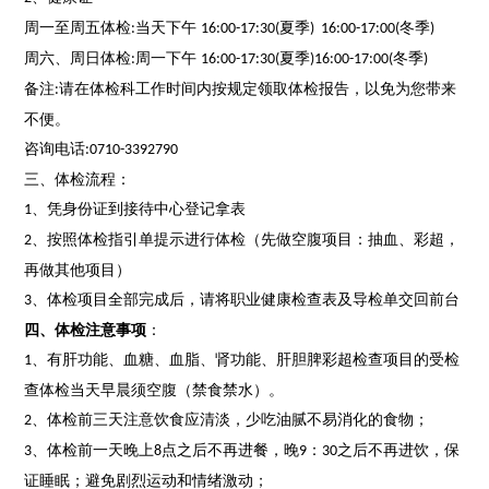
周一至周五体检
当天下午
夏季
冬季
:
16:00-17:30(
) 16:00-17:00(
)
周六、周日体检
周一下午
夏季
冬季
:
16:00-17:30(
)16:00-17:00(
)
备注
请在体检科
工作
时间内按规定领取体检报告，以免为您带来
:
不便。
咨询
电话
:
0710-
3392790
三
、体检流程：
、
凭身份证到
接待中心
登记拿表
1
、
按照体检指引单提示进行体检（先做空腹项目：抽血、彩超，
2
再做其他项目）
、
体检项目全部完成后，请将职业健康检查表及导检单交回前台
3
四
、体检注意事项
：
、
有肝功能、血糖、血脂、肾功能、肝胆脾彩超检查项目的受检
1
查体检当天早晨须空腹（禁食禁水）。
、
体检前三天注意饮食应清淡，少吃油腻不易消化的食物；
2
、
体检前一天晚上
点之后不再进餐，晚
：
之后不再进饮，保
3
8
9
30
证睡眠；避免剧烈运动和情绪激动；